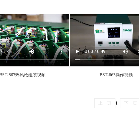
BST-863热风枪组装视频
BST-863操作视频
上一页
1
下一页