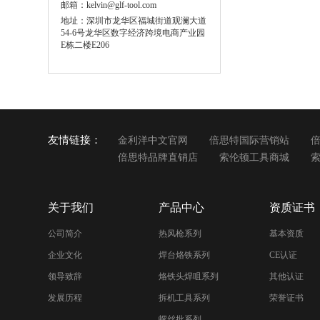
邮箱：kelvin@glf-tool.com
地址：深圳市龙华区福城街道观澜大道
54-6号龙华区数字经济跨境电商产业园
E栋二楼E206
友情链接：
金利洋中文官网
倍思特国际营销站
倍思特品牌直销店
索伦顿工具商城
关于我们
产品中心
资质证书
公司简介
热风枪系列
基本资质
企业文化
焊台烙铁系列
CE认证
领导致辞
烙铁头焊咀系列
其他认证
发展历程
拆机工具系列
荣誉证书
螺丝批系列