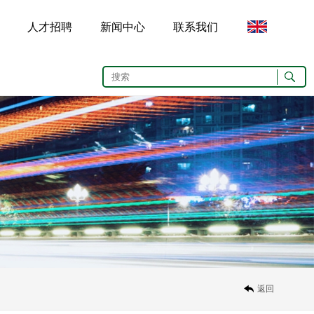
人才招聘
新闻中心
联系我们
返回