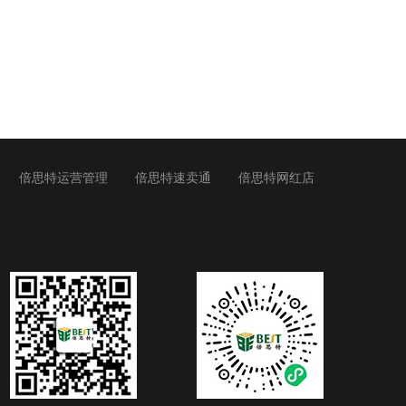
倍思特运营管理
倍思特速卖通
倍思特网红店