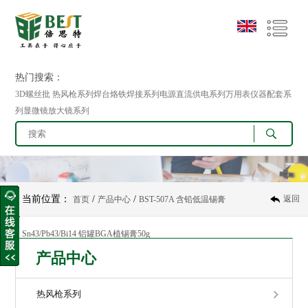
热门搜索：
3D螺丝批 热风枪系列焊台烙铁焊接系列电源直流供电系列万用表仪器配套系
列显微镜放大镜系列
当前位置：
/
/
返回
首页
产品中心
BST-507A 含铅低温锡膏
Sn43/Pb43/Bi14 铝罐BGA植锡膏50g
产品中心
热风枪系列