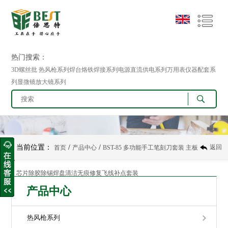
热门搜索：
3D螺丝批 热风枪系列焊台烙铁焊接系列电源直流供电系列万用表仪器配套系
列显微镜放大镜系列
当前位置：
/
/
返回
首页
产品中心
BST-85 多功能手工笔刻刀套装 主板
芯片除胶除锡焊盘清洁无痕修复飞线补点套装
产品中心
热风枪系列